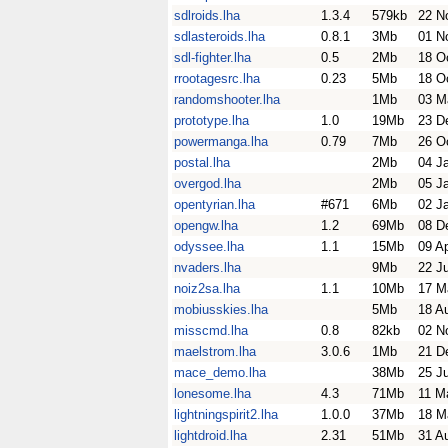
sdlroids.lha
1.3.4
579kb
22 N
sdlasteroids.lha
0.8.1
3Mb
01 N
sdl-fighter.lha
0.5
2Mb
18 O
rrootagesrc.lha
0.23
5Mb
18 O
randomshooter.lha
1Mb
03 M
prototype.lha
1.0
19Mb
23 D
powermanga.lha
0.79
7Mb
26 O
postal.lha
2Mb
04 J
overgod.lha
2Mb
05 J
opentyrian.lha
#671
6Mb
02 J
opengw.lha
1.2
69Mb
08 D
odyssee.lha
1.1
15Mb
09 A
nvaders.lha
9Mb
22 J
noiz2sa.lha
1.1
10Mb
17 M
mobiusskies.lha
5Mb
18 A
misscmd.lha
0.8
82kb
02 N
maelstrom.lha
3.0.6
1Mb
21 D
mace_demo.lha
38Mb
25 J
lonesome.lha
4.3
71Mb
11 M
lightningspirit2.lha
1.0.0
37Mb
18 M
lightdroid.lha
2.31
51Mb
31 A