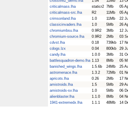
crossfire2_demo.lha
1.04
11Mb
13 O
criticalmass.lha
staticr2
7Mb
05 A
criticalmass-src.lha
R2
11Mb
05 A
crimsonland.lha
1.0
11Mb
22 J
classicinvaders.lha
1.0
5Mb
26 A
chromiumbsu.lha
0.9R2
3Mb
12 J
chromium-source.lha
0.9R2
2Mb
03 S
cdvst.lha
0.18
739kb
17 N
cdogs.lzx
0.04
800kb
29 J
candy.lha
1.0.0
3Mb
31 O
battlesquadron-demo.lha
1.13
8Mb
05 M
banished_wings.lha
1.5.6b
24Mb
25 A
astromenace.lha
1.3.2
72Mb
01 N
apricots.lha
0.26
2Mb
17 N
amistroids.lha
1.5
5Mb
29 A
amistroids-sv.lha
1.0
5Mb
06 D
alienblaster.lha
1.1.0
8Mb
04 N
1941-extremedx.lha
1.1.1
48Mb
14 D