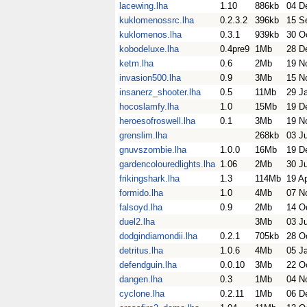
lacewing.lha
1.10
886kb
04 D
kuklomenossrc.lha
0.2.3.2
396kb
15 S
kuklomenos.lha
0.3.1
939kb
30 O
kobodeluxe.lha
0.4pre9
1Mb
28 D
ketm.lha
0.6
2Mb
19 N
invasion500.lha
0.9
3Mb
15 N
insanerz_shooter.lha
0.5
11Mb
29 J
hocoslamfy.lha
1.0
15Mb
19 D
heroesofroswell.lha
0.1
3Mb
19 N
grenslim.lha
268kb
03 J
gnuvszombie.lha
1.0.0
16Mb
19 D
gardencolouredlights.lha
1.06
2Mb
30 J
frikingshark.lha
1.3
114Mb
19 A
formido.lha
1.0
4Mb
07 N
falsoyd.lha
0.9
2Mb
14 O
duel2.lha
3Mb
03 J
dodgindiamondii.lha
0.2.1
705kb
28 O
detritus.lha
1.0.6
4Mb
05 J
defendguin.lha
0.0.10
3Mb
22 O
dangen.lha
0.3
1Mb
04 N
cyclone.lha
0.2.11
1Mb
06 D