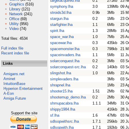
targetacquired.lha
0.1
271kb
23 N
Graphics
(516)
symphony.lha
3.0
139Mb
09 A
Library
(121)
stroids3d.lha
0.9b
3Mb
15 M
Network
(241)
stargun.lha
0.2
1Mb
23 O
Office
(69)
Utility
(956)
starfighter.lha
1.1
6Mb
23 O
Video
(74)
spirit.lha
1.3
28Mb
15 A
space_war.lha
1.0
7Mb
25 A
Total files: 4534
spacewar.lha
0.3
435kb
26 O
Full index file
spacemonster.lha
0.3
798kb
21 M
Recent index file
spaceinvaders.lha
1.1
5Mb
11 Ju
solarconquest.lha
0.2
3Mb
03 S
Links
solarconquest-src.lha
0.2
140kb
03 S
slingshot.lha
1.0
6Mb
22 A
Amigans.net
Aminet
simplevaders.lha
3Mb
03 S
IntuitionBase
shrapnel.lha
1Mb
23 A
Hyperion Entertainment
shooter15.lha
1.51
2Mb
02 N
A-Eon
shootemup_demo.lha
0.2
2Mb
30 A
Amiga Future
shmupacabra.lha
1.1.1
34Mb
31 O
shippy1984.lha
416kb
28 J
Support the site
sf.lha
1.6
47Mb
03 N
sdlsopwithsrc.lha
1.7.1
256kb
20 J
sdlsopwith.lha
1.7.1
192kb
06 J