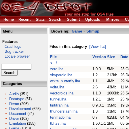
Home
Recent
Stats
Search
Submit
Uploads
Mirrors
Co
Menu
Browsing:
Game
»
Shmup
Features
Crashlogs
Files in this category
[View flat]
Bug tracker
Locale browser
File
Version
Size
Date
<- /
-
-
-
zero.lha
1.0.0
5Mb
23 O
xhyperoid.lha
1.2
212kb
26 D
white_butterfly.lha
1.1
4Mb
29 N
Categories
volta.lha
2.6
43Mb
11 M
vectoroids.lha
1.1.0
1000kb
23 S
Audio
(351)
Datatype
(51)
tunnel.lha
1.2.1
1Mb
25 N
Demo
(206)
tirititran.lha
0.9.0.1
35Mb
19 D
Development
(625)
thunderslash.lha
1.3
33Mb
17 M
Document
(24)
tenmado.lha
0.7
925kb
04 N
Driver
(102)
Emulation
(155)
tbftss.lha
1.50.1r1
2Mb
05 S
Game
(1043)