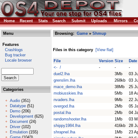
Home
Recent
Stats
Search
Submit
Uploads
Mirrors
Co
Menu
Browsing:
Game
»
Shmup
Features
Crashlogs
Files in this category
[View flat]
Bug tracker
Locale browser
File
Version
Size
Date
<- /
-
-
-
duel2.lha
3Mb
03 J
grenslim.lha
268kb
03 J
mace_demo.lha
38Mb
25 J
Categories
mobiusskies.lha
5Mb
18 A
nvaders.lha
9Mb
22 J
Audio
(351)
Datatype
(51)
overgod.lha
2Mb
05 J
Demo
(206)
postal.lha
2Mb
04 J
Development
(625)
randomshooter.lha
1Mb
03 M
Document
(24)
shippy1984.lha
416kb
28 J
Driver
(102)
Emulation
(155)
shrapnel.lha
1Mb
23 A
Game
(1043)