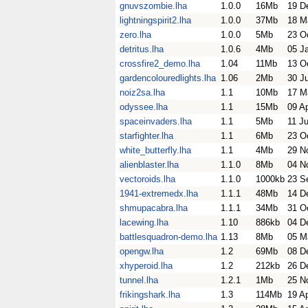
gnuvszombie.lha
1.0.0
16Mb
19 D
lightningspirit2.lha
1.0.0
37Mb
18 M
zero.lha
1.0.0
5Mb
23 O
detritus.lha
1.0.6
4Mb
05 J
crossfire2_demo.lha
1.04
11Mb
13 O
gardencolouredlights.lha
1.06
2Mb
30 J
noiz2sa.lha
1.1
10Mb
17 M
odyssee.lha
1.1
15Mb
09 A
spaceinvaders.lha
1.1
5Mb
11 Ju
starfighter.lha
1.1
6Mb
23 O
white_butterfly.lha
1.1
4Mb
29 N
alienblaster.lha
1.1.0
8Mb
04 N
vectoroids.lha
1.1.0
1000kb
23 S
1941-extremedx.lha
1.1.1
48Mb
14 D
shmupacabra.lha
1.1.1
34Mb
31 O
lacewing.lha
1.10
886kb
04 D
battlesquadron-demo.lha
1.13
8Mb
05 M
opengw.lha
1.2
69Mb
08 D
xhyperoid.lha
1.2
212kb
26 D
tunnel.lha
1.2.1
1Mb
25 N
frikingshark.lha
1.3
114Mb
19 A