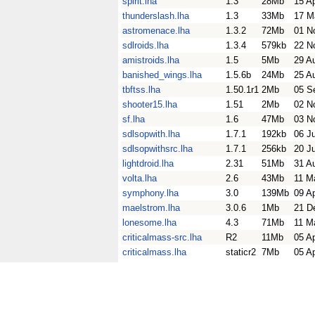
spirit.lha
1.3
28Mb
15 A
thunderslash.lha
1.3
33Mb
17 M
astromenace.lha
1.3.2
72Mb
01 N
sdlroids.lha
1.3.4
579kb
22 N
amistroids.lha
1.5
5Mb
29 A
banished_wings.lha
1.5.6b
24Mb
25 A
tbftss.lha
1.50.1r1
2Mb
05 S
shooter15.lha
1.51
2Mb
02 N
sf.lha
1.6
47Mb
03 N
sdlsopwith.lha
1.7.1
192kb
06 J
sdlsopwithsrc.lha
1.7.1
256kb
20 J
lightdroid.lha
2.31
51Mb
31 A
volta.lha
2.6
43Mb
11 M
symphony.lha
3.0
139Mb
09 A
maelstrom.lha
3.0.6
1Mb
21 D
lonesome.lha
4.3
71Mb
11 M
criticalmass-src.lha
R2
11Mb
05 A
criticalmass.lha
staticr2
7Mb
05 A