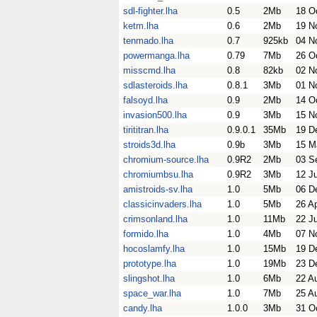
sdl-fighter.lha
0.5
2Mb
18 O
ketm.lha
0.6
2Mb
19 N
tenmado.lha
0.7
925kb
04 N
powermanga.lha
0.79
7Mb
26 O
misscmd.lha
0.8
82kb
02 N
sdlasteroids.lha
0.8.1
3Mb
01 N
falsoyd.lha
0.9
2Mb
14 O
invasion500.lha
0.9
3Mb
15 N
tirititran.lha
0.9.0.1
35Mb
19 D
stroids3d.lha
0.9b
3Mb
15 M
chromium-source.lha
0.9R2
2Mb
03 S
chromiumbsu.lha
0.9R2
3Mb
12 J
amistroids-sv.lha
1.0
5Mb
06 D
classicinvaders.lha
1.0
5Mb
26 A
crimsonland.lha
1.0
11Mb
22 J
formido.lha
1.0
4Mb
07 N
hocoslamfy.lha
1.0
15Mb
19 D
prototype.lha
1.0
19Mb
23 D
slingshot.lha
1.0
6Mb
22 A
space_war.lha
1.0
7Mb
25 A
candy.lha
1.0.0
3Mb
31 O