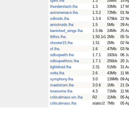
spirit.lha
1.3
28Mb
15 A
thunderslash.lha
1.3
33Mb
17 M
astromenace.lha
1.3.2
72Mb
01 N
sdlroids.lha
1.3.4
579kb
22 N
amistroids.lha
1.5
5Mb
29 A
banished_wings.lha
1.5.6b
24Mb
25 A
tbftss.lha
1.50.1r1
2Mb
05 S
shooter15.lha
1.51
2Mb
02 N
sf.lha
1.6
47Mb
03 N
sdlsopwith.lha
1.7.1
192kb
06 J
sdlsopwithsrc.lha
1.7.1
256kb
20 J
lightdroid.lha
2.31
51Mb
31 A
volta.lha
2.6
43Mb
11 M
symphony.lha
3.0
139Mb
09 A
maelstrom.lha
3.0.6
1Mb
21 D
lonesome.lha
4.3
71Mb
11 M
criticalmass-src.lha
R2
11Mb
05 A
criticalmass.lha
staticr2
7Mb
05 A