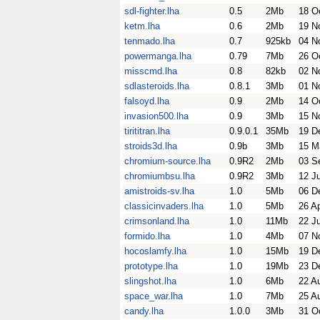
sdl-fighter.lha
0.5
2Mb
18 O
ketm.lha
0.6
2Mb
19 N
tenmado.lha
0.7
925kb
04 N
powermanga.lha
0.79
7Mb
26 O
misscmd.lha
0.8
82kb
02 N
sdlasteroids.lha
0.8.1
3Mb
01 N
falsoyd.lha
0.9
2Mb
14 O
invasion500.lha
0.9
3Mb
15 N
tirititran.lha
0.9.0.1
35Mb
19 D
stroids3d.lha
0.9b
3Mb
15 M
chromium-source.lha
0.9R2
2Mb
03 S
chromiumbsu.lha
0.9R2
3Mb
12 J
amistroids-sv.lha
1.0
5Mb
06 D
classicinvaders.lha
1.0
5Mb
26 A
crimsonland.lha
1.0
11Mb
22 J
formido.lha
1.0
4Mb
07 N
hocoslamfy.lha
1.0
15Mb
19 D
prototype.lha
1.0
19Mb
23 D
slingshot.lha
1.0
6Mb
22 A
space_war.lha
1.0
7Mb
25 A
candy.lha
1.0.0
3Mb
31 O