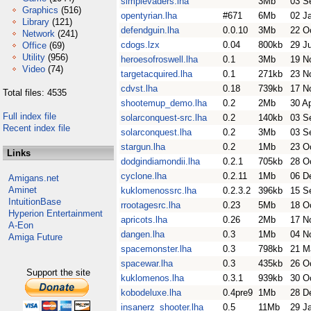
simplevaders.lha
3Mb
03 S
Graphics
(516)
opentyrian.lha
#671
6Mb
02 J
Library
(121)
defendguin.lha
0.0.10
3Mb
22 O
Network
(241)
cdogs.lzx
0.04
800kb
29 J
Office
(69)
Utility
(956)
heroesofroswell.lha
0.1
3Mb
19 N
Video
(74)
targetacquired.lha
0.1
271kb
23 N
cdvst.lha
0.18
739kb
17 N
Total files: 4535
shootemup_demo.lha
0.2
2Mb
30 A
Full index file
solarconquest-src.lha
0.2
140kb
03 S
Recent index file
solarconquest.lha
0.2
3Mb
03 S
stargun.lha
0.2
1Mb
23 O
Links
dodgindiamondii.lha
0.2.1
705kb
28 O
cyclone.lha
0.2.11
1Mb
06 D
Amigans.net
Aminet
kuklomenossrc.lha
0.2.3.2
396kb
15 S
IntuitionBase
rrootagesrc.lha
0.23
5Mb
18 O
Hyperion Entertainment
apricots.lha
0.26
2Mb
17 N
A-Eon
dangen.lha
0.3
1Mb
04 N
Amiga Future
spacemonster.lha
0.3
798kb
21 M
spacewar.lha
0.3
435kb
26 O
Support the site
kuklomenos.lha
0.3.1
939kb
30 O
kobodeluxe.lha
0.4pre9
1Mb
28 D
insanerz_shooter.lha
0.5
11Mb
29 J