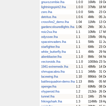
gnuvszombie.lha
1.0.0
16Mb
19 D
lightningspirit2.lha
1.0.0
37Mb
18 M
zero.lha
1.0.0
5Mb
23 O
detritus.lha
1.0.6
4Mb
05 J
crossfire2_demo.lha
1.04
11Mb
13 O
gardencolouredlights.lha
1.06
2Mb
30 J
noiz2sa.lha
1.1
10Mb
17 M
odyssee.lha
1.1
15Mb
09 A
spaceinvaders.lha
1.1
5Mb
11 Ju
starfighter.lha
1.1
6Mb
23 O
white_butterfly.lha
1.1
4Mb
29 N
alienblaster.lha
1.1.0
8Mb
04 N
vectoroids.lha
1.1.0
1000kb
23 S
1941-extremedx.lha
1.1.1
48Mb
14 D
shmupacabra.lha
1.1.1
34Mb
31 O
lacewing.lha
1.10
886kb
04 D
battlesquadron-demo.lha
1.13
8Mb
05 M
opengw.lha
1.2
69Mb
08 D
xhyperoid.lha
1.2
212kb
26 D
tunnel.lha
1.2.1
1Mb
25 N
frikingshark.lha
1.3
114Mb
19 A