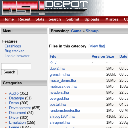
Home
Recent
Stats
Search
Submit
Uploads
Mirrors
Co
Menu
Browsing:
Game
»
Shmup
Features
Crashlogs
Files in this category
[View flat]
Bug tracker
Locale browser
File
Version
Size
Date
<- /
-
-
-
duel2.lha
3Mb
03 J
grenslim.lha
268kb
03 J
mace_demo.lha
38Mb
25 J
Categories
mobiusskies.lha
5Mb
18 A
nvaders.lha
9Mb
22 J
Audio
(351)
Datatype
(51)
overgod.lha
2Mb
05 J
Demo
(206)
postal.lha
2Mb
04 J
Development
(625)
randomshooter.lha
1Mb
03 M
Document
(24)
shippy1984.lha
416kb
28 J
Driver
(102)
Emulation
(155)
shrapnel.lha
1Mb
23 A
Game
(1044)