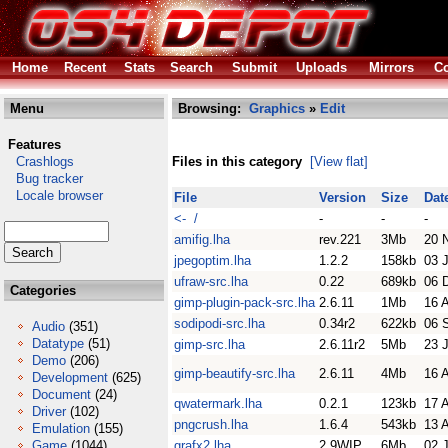
Home
Recent
Stats
Search
Submit
Uploads
Mirrors
Co
Menu
Browsing:
Graphics
»
Edit
Features
Crashlogs
Files in this category
[View flat]
Bug tracker
Locale browser
File
Version
Size
Dat
<- /
-
-
-
amifig.lha
rev.221
3Mb
20 
jpegoptim.lha
1.2.2
158kb
03 
ufraw-src.lha
0.22
689kb
06 
Categories
gimp-plugin-pack-src.lha
2.6.11
1Mb
16 
sodipodi-src.lha
0.34r2
622kb
06 
Audio
(351)
Datatype
(51)
gimp-src.lha
2.6.11r2
5Mb
23 
Demo
(206)
gimp-beautify-src.lha
2.6.11
4Mb
16 
Development
(625)
Document
(24)
qwatermark.lha
0.2.1
123kb
17 
Driver
(102)
pngcrush.lha
1.6.4
543kb
13 
Emulation
(155)
Game
(1044)
grafx2.lha
2.9WIP
6Mb
02 