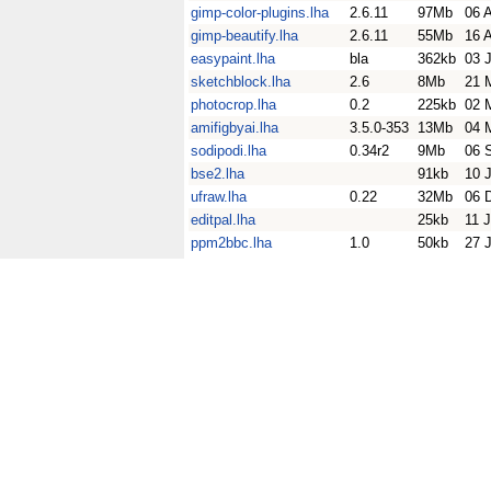
gimp-color-plugins.lha
2.6.11
97Mb
06 
gimp-beautify.lha
2.6.11
55Mb
16 
easypaint.lha
bla
362kb
03 
sketchblock.lha
2.6
8Mb
21 
photocrop.lha
0.2
225kb
02 
amifigbyai.lha
3.5.0-353
13Mb
04 
sodipodi.lha
0.34r2
9Mb
06 
bse2.lha
91kb
10 
ufraw.lha
0.22
32Mb
06 
editpal.lha
25kb
11 
ppm2bbc.lha
1.0
50kb
27 