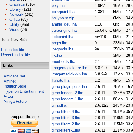
Graphics
(516)
pixy.lha
1.0R7
16Mb
29 
Library
(121)
polarpaint.lha
1.381
5Mb
17 
Network
(241)
hollypaint.zip
1.1
6Mb
04 
Office
(69)
amifig_deu.lha
1.10
6kb
20 
Utility
(956)
Video
(74)
curaengine.lha
15.04.6-r1
9Mb
27 
lodepaint.lha
rev116
9Mb
21 
Total files: 4535
pnger.lha
0.1
238kb
04 
jpegtools.lha
9a
250kb
07 
Full index file
Recent index file
ifx.lha
3Mb
28 
rnoeffects.lha
2.1
7Mb
17 
Links
imagemagick-src.lha
6.8.9-9
14Mb
03 
imagemagick-bin.lha
6.8.9-9
13Mb
03 
Amigans.net
flphoto.lha
1.2
4Mb
15 
Aminet
IntuitionBase
gimp-plugin-pack.lha
2.6.11
78Mb
16 
Hyperion Entertainment
gimp-loaders-2.lha
2.6.11
137Mb
02 
A-Eon
gimp-loaders-1.lha
2.6.11
80Mb
01 
Amiga Future
gimp.lha
2.6.11r2
143Mb
23 
gimp-filters-4.lha
2.6.11
104Mb
05 
Support the site
gimp-filters-3.lha
2.6.11
116Mb
04 
gimp-filters-2.lha
2.6.11
115Mb
03 
gimp-filters-1.lha
2.6.11
121Mb
03 