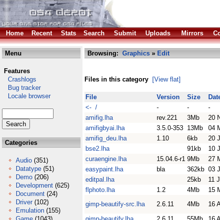
Home
Recent
Stats
Search
Submit
Uploads
Mirrors
Co
Menu
Browsing:
Graphics
»
Edit
Features
Crashlogs
Files in this category
[View flat]
Bug tracker
Locale browser
File
Version
Size
Dat
<- /
-
-
-
amifig.lha
rev.221
3Mb
20 
amifigbyai.lha
3.5.0-353
13Mb
04 
amifig_deu.lha
1.10
6kb
20 
Categories
bse2.lha
91kb
10 
curaengine.lha
15.04.6-r1
9Mb
27 
Audio
(351)
Datatype
(51)
easypaint.lha
bla
362kb
03 
Demo
(206)
editpal.lha
25kb
11 
Development
(625)
flphoto.lha
1.2
4Mb
15 
Document
(24)
Driver
(102)
gimp-beautify-src.lha
2.6.11
4Mb
16 
Emulation
(155)
Game
(1043)
gimp-beautify.lha
2.6.11
55Mb
16 