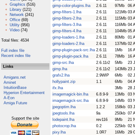
Graphics
(516)
gimp-color-plugins.lha
2.6.11
97Mb
06 
Library
(121)
gimp-filters-1.lha
2.6.11
121Mb
03 
Network
(241)
gimp-filters-2.lha
2.6.11
115Mb
03 
Office
(69)
gimp-filters-3.lha
2.6.11
116Mb
04 
Utility
(956)
Video
(74)
gimp-filters-4.lha
2.6.11
104Mb
05 
gimp-loaders-1.lha
2.6.11
80Mb
01 
Total files: 4534
gimp-loaders-2.lha
2.6.11
137Mb
02 
gimp-plugin-pack-src.lha
2.6.11
1Mb
16 
Full index file
Recent index file
gimp-plugin-pack.lha
2.6.11
78Mb
16 
gimp-src.lha
2.6.11r2
5Mb
23 
Links
gimp.lha
2.6.11r2
143Mb
23 
grafx2.lha
2.9WIP
6Mb
02 
Amigans.net
hollypaint.zip
1.1
6Mb
04 
Aminet
IntuitionBase
ifx.lha
3Mb
28 
Hyperion Entertainment
imagemagick-bin.lha
6.8.9-9
13Mb
03 
A-Eon
imagemagick-src.lha
6.8.9-9
14Mb
03 
Amiga Future
jpegoptim.lha
1.2.2
158kb
03 
jpegtools.lha
9a
250kb
07 
Support the site
lodepaint.lha
rev116
9Mb
21 
photocrop.lha
0.2
225kb
02 
pixy.lha
1.0R7
16Mb
29 