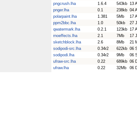
pngcrush.lha
1.6.4
543kb
13 
pnger.lha
0.1
238kb
04 
polarpaint.lha
1.381
5Mb
17 
ppm2bbc.lha
1.0
50kb
27 
qwatermark.lha
0.2.1
123kb
17 
rnoeffects.lha
2.1
7Mb
17 
sketchblock.lha
2.6
8Mb
21 
sodipodi-src.lha
0.34r2
622kb
06 
sodipodi.lha
0.34r2
9Mb
06 
ufraw-src.lha
0.22
689kb
06 
ufraw.lha
0.22
32Mb
06 