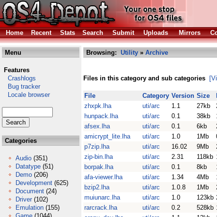
Home
Recent
Stats
Search
Submit
Uploads
Mirrors
Co
Menu
Browsing:
Utility
»
Archive
Features
Crashlogs
Files in this category and sub categories
[V
Bug tracker
Locale browser
File
Category
Version
Size
zhxpk.lha
uti/arc
1.1
27kb
hunpack.lha
uti/arc
0.1
38kb
afsex.lha
uti/arc
0.1
6kb
amicrypt_lite.lha
uti/arc
1.0
1Mb
Categories
p7zip.lha
uti/arc
16.02
9Mb
zip-bin.lha
uti/arc
2.31
118kb
Audio
(351)
Datatype
(51)
borpak.lha
uti/arc
0.1
8kb
Demo
(206)
afa-viewer.lha
uti/arc
1.34
4Mb
Development
(625)
bzip2.lha
uti/arc
1.0.8
1Mb
Document
(24)
muiunarc.lha
uti/arc
1.0
123kb
Driver
(102)
Emulation
(155)
rarcrack.lha
uti/arc
0.2
528kb
Game
(1044)