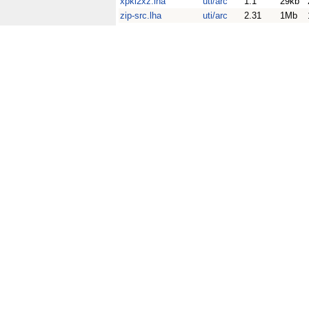
xpkl2xz.lha
uti/arc
1.1
29kb
zip-src.lha
uti/arc
2.31
1Mb