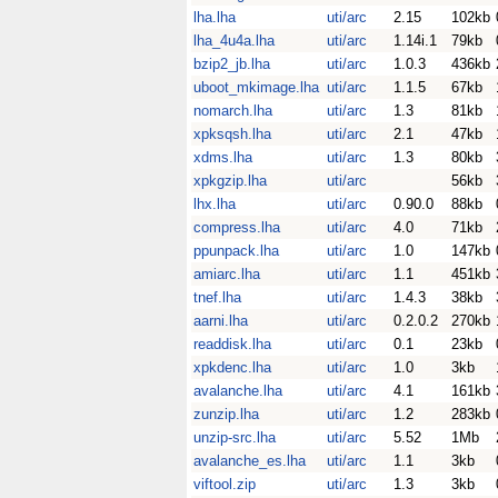
lha.lha
uti/arc
2.15
102kb
lha_4u4a.lha
uti/arc
1.14i.1
79kb
bzip2_jb.lha
uti/arc
1.0.3
436kb
uboot_mkimage.lha
uti/arc
1.1.5
67kb
nomarch.lha
uti/arc
1.3
81kb
xpksqsh.lha
uti/arc
2.1
47kb
xdms.lha
uti/arc
1.3
80kb
xpkgzip.lha
uti/arc
56kb
lhx.lha
uti/arc
0.90.0
88kb
compress.lha
uti/arc
4.0
71kb
ppunpack.lha
uti/arc
1.0
147kb
amiarc.lha
uti/arc
1.1
451kb
tnef.lha
uti/arc
1.4.3
38kb
aarni.lha
uti/arc
0.2.0.2
270kb
readdisk.lha
uti/arc
0.1
23kb
xpkdenc.lha
uti/arc
1.0
3kb
avalanche.lha
uti/arc
4.1
161kb
zunzip.lha
uti/arc
1.2
283kb
unzip-src.lha
uti/arc
5.52
1Mb
avalanche_es.lha
uti/arc
1.1
3kb
viftool.zip
uti/arc
1.3
3kb