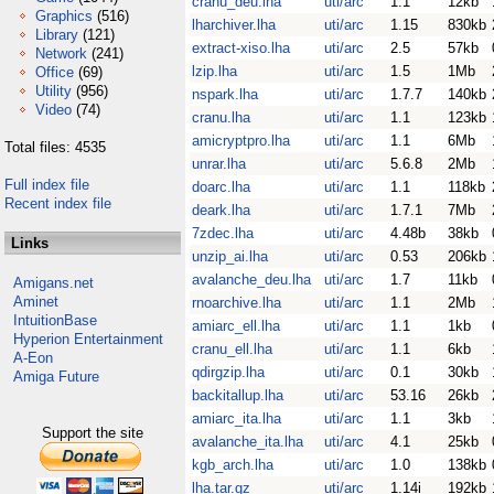
cranu_deu.lha
uti/arc
1.1
12kb
Graphics
(516)
lharchiver.lha
uti/arc
1.15
830kb
Library
(121)
extract-xiso.lha
uti/arc
2.5
57kb
Network
(241)
lzip.lha
uti/arc
1.5
1Mb
Office
(69)
Utility
(956)
nspark.lha
uti/arc
1.7.7
140kb
Video
(74)
cranu.lha
uti/arc
1.1
123kb
amicryptpro.lha
uti/arc
1.1
6Mb
Total files: 4535
unrar.lha
uti/arc
5.6.8
2Mb
Full index file
doarc.lha
uti/arc
1.1
118kb
Recent index file
deark.lha
uti/arc
1.7.1
7Mb
7zdec.lha
uti/arc
4.48b
38kb
Links
unzip_ai.lha
uti/arc
0.53
206kb
avalanche_deu.lha
uti/arc
1.7
11kb
Amigans.net
Aminet
rnoarchive.lha
uti/arc
1.1
2Mb
IntuitionBase
amiarc_ell.lha
uti/arc
1.1
1kb
Hyperion Entertainment
cranu_ell.lha
uti/arc
1.1
6kb
A-Eon
qdirgzip.lha
uti/arc
0.1
30kb
Amiga Future
backitallup.lha
uti/arc
53.16
26kb
amiarc_ita.lha
uti/arc
1.1
3kb
Support the site
avalanche_ita.lha
uti/arc
4.1
25kb
kgb_arch.lha
uti/arc
1.0
138kb
lha.tar.gz
uti/arc
1.14i
192kb