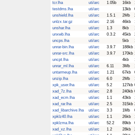
tcr.lha
uti/arc
1.05b
16kb
testdms.lha
uti/arc
13kb
unshield.lha
uti/arc
1.5.1
2Mb
unlzx.tar.gz
uti/arc
2.16
46kb
unshar.lha
uti/arc
1.3
8kb
unxwb.lha
uti/arc
0.3.2
45kb
uncps.lha
uti/arc
5kb
unrar-bin.lha
uti/arc
3.9.7
188kb
unrar-src.lha
uti/arc
3.9.7
170kb
uncpt.lha
uti/arc
4kb
unrar_ml.lha
uti/arc
6.11
3Mb
untarmeup.lha
uti/arc
1.21
67kb
unzip.lha
uti/arc
6.0
2Mb
xpk_user.lha
uti/arc
5.2
127kb
xad_7z.lha
uti/arc
2.8
240kb
xad_ecm.lha
uti/arc
1.1
43kb
xad_rar.lha
uti/arc
2.5
315kb
xad_libarchive.lha
uti/arc
3.3
1Mb
xpklz40.lha
uti/arc
1.1
26kb
xpklzma.lha
uti/arc
52.2
89kb
xad_xz.lha
uti/arc
1.2
28kb