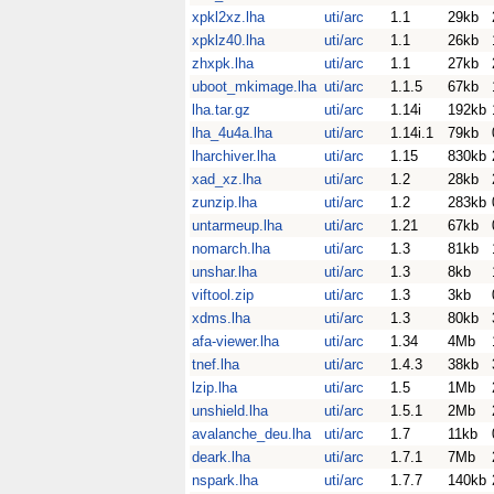
xpkl2xz.lha
uti/arc
1.1
29kb
xpklz40.lha
uti/arc
1.1
26kb
zhxpk.lha
uti/arc
1.1
27kb
uboot_mkimage.lha
uti/arc
1.1.5
67kb
lha.tar.gz
uti/arc
1.14i
192kb
lha_4u4a.lha
uti/arc
1.14i.1
79kb
lharchiver.lha
uti/arc
1.15
830kb
xad_xz.lha
uti/arc
1.2
28kb
zunzip.lha
uti/arc
1.2
283kb
untarmeup.lha
uti/arc
1.21
67kb
nomarch.lha
uti/arc
1.3
81kb
unshar.lha
uti/arc
1.3
8kb
viftool.zip
uti/arc
1.3
3kb
xdms.lha
uti/arc
1.3
80kb
afa-viewer.lha
uti/arc
1.34
4Mb
tnef.lha
uti/arc
1.4.3
38kb
lzip.lha
uti/arc
1.5
1Mb
unshield.lha
uti/arc
1.5.1
2Mb
avalanche_deu.lha
uti/arc
1.7
11kb
deark.lha
uti/arc
1.7.1
7Mb
nspark.lha
uti/arc
1.7.7
140kb