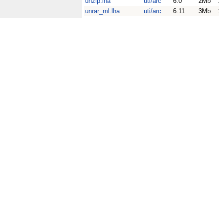
unzip.lha
uti/arc
6.0
2Mb
unrar_ml.lha
uti/arc
6.11
3Mb