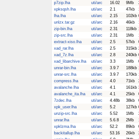
p7zip.lha
uti/arc
16.02
9Mb
xpksqsh.lha
uti/arc
2.1
47kb
lha.lha
uti/arc
2.15
102kb
unlzx.tar.gz
uti/arc
2.16
46kb
zip-bin.lha
uti/arc
2.31
118kb
zip-src.lha
uti/arc
2.31
1Mb
extract-xiso.lha
uti/arc
2.5
57kb
xad_rar.lha
uti/arc
2.5
315kb
xad_7z.lha
uti/arc
2.8
240kb
xad_libarchive.lha
uti/arc
3.3
1Mb
unrar-bin.lha
uti/arc
3.9.7
188kb
unrar-src.lha
uti/arc
3.9.7
170kb
compress.lha
uti/arc
4.0
71kb
avalanche.lha
uti/arc
4.1
161kb
avalanche_ita.lha
uti/arc
4.1
25kb
7zdec.lha
uti/arc
4.48b
38kb
xpk_user.lha
uti/arc
5.2
127kb
unzip-src.lha
uti/arc
5.52
1Mb
unrar.lha
uti/arc
5.6.8
2Mb
xpklzma.lha
uti/arc
52.2
89kb
backitallup.lha
uti/arc
53.16
26kb