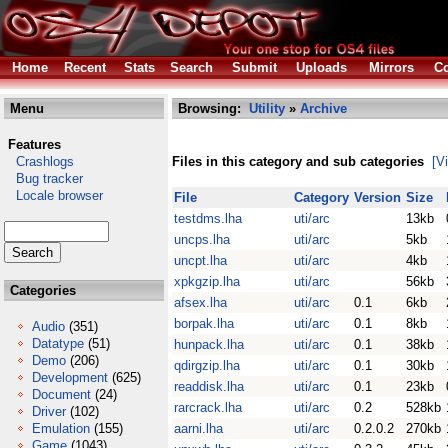
Home
Recent
Stats
Search
Submit
Uploads
Mirrors
Co
Menu
Browsing:
Utility
»
Archive
Features
Crashlogs
Files in this category and sub categories
[V
Bug tracker
Locale browser
File
Category
Version
Size
testdms.lha
uti/arc
13kb
uncps.lha
uti/arc
5kb
uncpt.lha
uti/arc
4kb
xpkgzip.lha
uti/arc
56kb
Categories
afsex.lha
uti/arc
0.1
6kb
borpak.lha
uti/arc
0.1
8kb
Audio
(351)
Datatype
(51)
hunpack.lha
uti/arc
0.1
38kb
Demo
(206)
qdirgzip.lha
uti/arc
0.1
30kb
Development
(625)
readdisk.lha
uti/arc
0.1
23kb
Document
(24)
rarcrack.lha
uti/arc
0.2
528kb
Driver
(102)
Emulation
(155)
aarni.lha
uti/arc
0.2.0.2
270kb
Game
(1043)