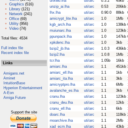
unxwb.lha
uti/arc
0.3.2
45kb
Graphics
(516)
unzip_ai.lha
uti/arc
0.53
206kb
Library
(121)
lhx.lha
uti/arc
0.90.0
88kb
Network
(241)
amicrypt_lite.lha
uti/arc
1.0
1Mb
Office
(69)
Utility
(956)
kgb_arch.lha
uti/arc
1.0
138kb
Video
(74)
muiunarc.lha
uti/arc
1.0
123kb
ppunpack.lha
uti/arc
1.0
147kb
Total files: 4534
xpkdenc.lha
uti/arc
1.0
3kb
Full index file
bzip2_jb.lha
uti/arc
1.0.3
436kb
Recent index file
bzip2.lha
uti/arc
1.0.8
1Mb
tcr.lha
uti/arc
1.05b
16kb
Links
amiarc.lha
uti/arc
1.1
451kb
amiarc_ell.lha
uti/arc
1.1
1kb
Amigans.net
Aminet
amiarc_ita.lha
uti/arc
1.1
3kb
IntuitionBase
amicryptpro.lha
uti/arc
1.1
6Mb
Hyperion Entertainment
avalanche_es.lha
uti/arc
1.1
3kb
A-Eon
cranu.lha
uti/arc
1.1
123kb
Amiga Future
cranu_deu.lha
uti/arc
1.1
12kb
cranu_ell.lha
uti/arc
1.1
6kb
Support the site
doarc.lha
uti/arc
1.1
118kb
rnoarchive.lha
uti/arc
1.1
2Mb
xad_ecm.lha
uti/arc
1.1
43kb