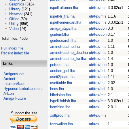
Graphics
(516)
ispell-altamer.lha
uti/tex/mis
3.3.02rx1
Library
(121)
Network
(241)
ispell-fr_fra.lha
uti/tex/mis
1.1.6
Office
(69)
ispell-american.lha
uti/tex/mis
3.3.02rx1
Utility
(956)
amiga_a2ps.lha
uti/tex/con
0.3
Video
(74)
guideml.lha
uti/tex/con
3.17
Total files: 4535
guidesearch.lha
uti/tex
1.0
aminetreadme.lha
uti/tex/mis
1.11
Full index file
aminetreadme_deu.lha
uti/tex/mis
1.0
Recent index file
aminetreadme_fra.lha
uti/tex/mis
1.4
Links
petcom.lha
uti/tex/con
1.0
anotice_pol.lha
uti/tex/edi
1.0
Amigans.net
ascii2jascii.lha
uti/tex/con
1.1l
Aminet
asciitable.lha
uti/tex/mis
2.02
IntuitionBase
Hyperion Entertainment
beav.lha
uti/tex/edi
1.0
A-Eon
bibvision.lha
uti/tex/mis
2.1
Amiga Future
ispell-british.lha
uti/tex/mis
3.3.02rx1
kombine.lha
uti/tex
2.0.1
Support the site
xsltproc.lha
uti/tex/mis
fontwalker.lha
uti/tex
1.1