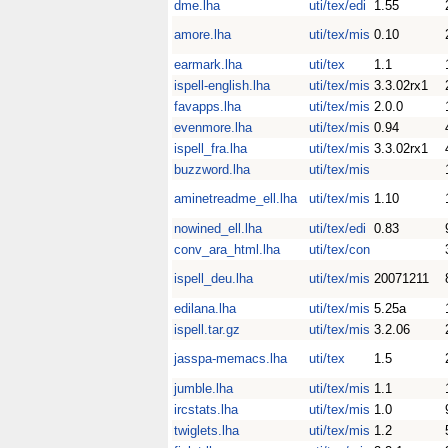
dme.lha
uti/tex/edi
1.55
amore.lha
uti/tex/mis
0.10
earmark.lha
uti/tex
1.1
ispell-english.lha
uti/tex/mis
3.3.02rx1
favapps.lha
uti/tex/mis
2.0.0
evenmore.lha
uti/tex/mis
0.94
ispell_fra.lha
uti/tex/mis
3.3.02rx1
buzzword.lha
uti/tex/mis
aminetreadme_ell.lha
uti/tex/mis
1.10
nowined_ell.lha
uti/tex/edi
0.83
conv_ara_html.lha
uti/tex/con
ispell_deu.lha
uti/tex/mis
20071211
edilana.lha
uti/tex/mis
5.25a
ispell.tar.gz
uti/tex/mis
3.2.06
jasspa-memacs.lha
uti/tex
1.5
jumble.lha
uti/tex/mis
1.1
ircstats.lha
uti/tex/mis
1.0
twiglets.lha
uti/tex/mis
1.2