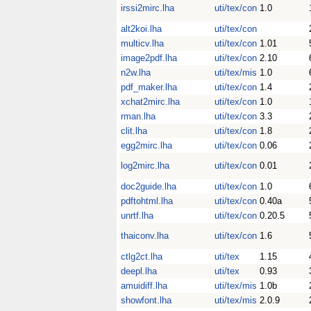
irssi2mirc.lha
uti/tex/con
1.0
alt2koi.lha
uti/tex/con
multicv.lha
uti/tex/con
1.01
image2pdf.lha
uti/tex/con
2.10
n2w.lha
uti/tex/mis
1.0
pdf_maker.lha
uti/tex/con
1.4
xchat2mirc.lha
uti/tex/con
1.0
rman.lha
uti/tex/con
3.3
clit.lha
uti/tex/con
1.8
egg2mirc.lha
uti/tex/con
0.06
log2mirc.lha
uti/tex/con
0.01
doc2guide.lha
uti/tex/con
1.0
pdftohtml.lha
uti/tex/con
0.40a
unrtf.lha
uti/tex/con
0.20.5
thaiconv.lha
uti/tex/con
1.6
ctlg2ct.lha
uti/tex
1.15
deepl.lha
uti/tex
0.93
amuidiff.lha
uti/tex/mis
1.0b
showfont.lha
uti/tex/mis
2.0.9