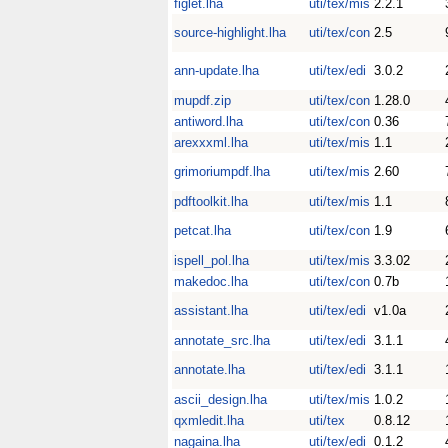
figlet.lha
uti/tex/mis
2.2.1
source-highlight.lha
uti/tex/con
2.5
ann-update.lha
uti/tex/edi
3.0.2
mupdf.zip
uti/tex/con
1.28.0
antiword.lha
uti/tex/con
0.36
arexxxml.lha
uti/tex/mis
1.1
grimoriumpdf.lha
uti/tex/mis
2.60
pdftoolkit.lha
uti/tex/mis
1.1
petcat.lha
uti/tex/con
1.9
ispell_pol.lha
uti/tex/mis
3.3.02
makedoc.lha
uti/tex/con
0.7b
assistant.lha
uti/tex/edi
v1.0a
annotate_src.lha
uti/tex/edi
3.1.1
annotate.lha
uti/tex/edi
3.1.1
ascii_design.lha
uti/tex/mis
1.0.2
qxmledit.lha
uti/tex
0.8.12
nagaina.lha
uti/tex/edi
0.1.2