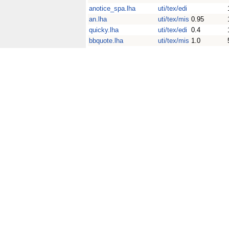
anotice_spa.lha
uti/tex/edi
an.lha
uti/tex/mis
0.95
quicky.lha
uti/tex/edi
0.4
bbquote.lha
uti/tex/mis
1.0