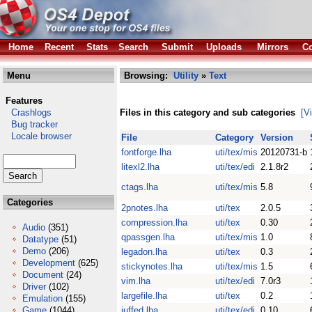
Home
Recent
Stats
Search
Submit
Uploads
Mirrors
Co
Menu
Browsing:
Utility
»
Text
Features
Crashlogs
Files in this category and sub categories
[V
Bug tracker
Locale browser
File
Category
Version
fontforge.lha
uti/tex/mis
20120731-b
litexl2.lha
uti/tex/edi
2.1.8r2
ctags.lha
uti/tex/mis
5.8
Categories
2pnotes.lha
uti/tex
2.0.5
compression.lha
uti/tex
0.30
Audio
(351)
qpassgen.lha
uti/tex/mis
1.0
Datatype
(51)
Demo
(206)
legadon.lha
uti/tex
0.3
Development
(625)
stickynotes.lha
uti/tex/mis
1.5
Document
(24)
vim.lha
uti/tex/edi
7.0r3
Driver
(102)
largefile.lha
uti/tex
0.2
Emulation
(155)
Game
(1044)
juffed.lha
uti/tex/edi
0.10