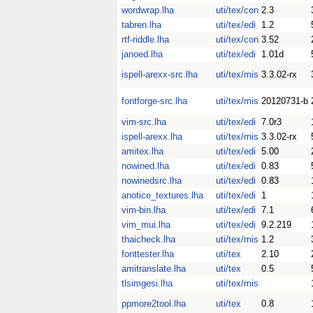
wordwrap.lha
uti/tex/con
2.3
tabren.lha
uti/tex/edi
1.2
rtf-riddle.lha
uti/tex/con
3.52
janoed.lha
uti/tex/edi
1.01d
ispell-arexx-src.lha
uti/tex/mis
3.3.02-rx
fontforge-src.lha
uti/tex/mis
20120731-b
vim-src.lha
uti/tex/edi
7.0r3
ispell-arexx.lha
uti/tex/mis
3.3.02-rx
amitex.lha
uti/tex/edi
5.00
nowined.lha
uti/tex/edi
0.83
nowinedsrc.lha
uti/tex/edi
0.83
anotice_textures.lha
uti/tex/edi
1
vim-bin.lha
uti/tex/edi
7.1
vim_mui.lha
uti/tex/edi
9.2.219
thaicheck.lha
uti/tex/mis
1.2
fonttester.lha
uti/tex
2.10
amitranslate.lha
uti/tex
0.5
tlsimgesi.lha
uti/tex/mis
ppmore2tool.lha
uti/tex
0.8