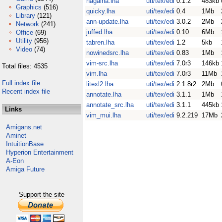
nagaina.lha
uti/tex/edi
0.1.2
483kb
Graphics
(516)
quicky.lha
uti/tex/edi
0.4
1Mb
Library
(121)
ann-update.lha
uti/tex/edi
3.0.2
2Mb
Network
(241)
juffed.lha
uti/tex/edi
0.10
6Mb
Office
(69)
Utility
(956)
tabren.lha
uti/tex/edi
1.2
5kb
Video
(74)
nowinedsrc.lha
uti/tex/edi
0.83
1Mb
vim-src.lha
uti/tex/edi
7.0r3
146kb
Total files: 4535
vim.lha
uti/tex/edi
7.0r3
11Mb
Full index file
litexl2.lha
uti/tex/edi
2.1.8r2
2Mb
Recent index file
annotate.lha
uti/tex/edi
3.1.1
1Mb
annotate_src.lha
uti/tex/edi
3.1.1
445kb
Links
vim_mui.lha
uti/tex/edi
9.2.219
17Mb
Amigans.net
Aminet
IntuitionBase
Hyperion Entertainment
A-Eon
Amiga Future
Support the site