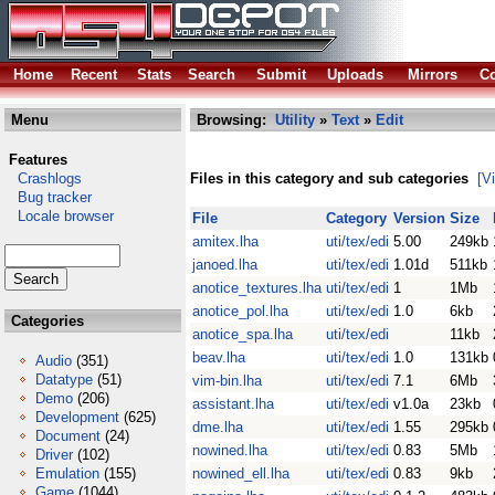
Home
Recent
Stats
Search
Submit
Uploads
Mirrors
Co
Menu
Browsing:
Utility
»
Text
»
Edit
Features
Crashlogs
Files in this category and sub categories
[V
Bug tracker
Locale browser
File
Category
Version
Size
amitex.lha
uti/tex/edi
5.00
249kb
janoed.lha
uti/tex/edi
1.01d
511kb
anotice_textures.lha
uti/tex/edi
1
1Mb
anotice_pol.lha
uti/tex/edi
1.0
6kb
Categories
anotice_spa.lha
uti/tex/edi
11kb
beav.lha
uti/tex/edi
1.0
131kb
Audio
(351)
Datatype
(51)
vim-bin.lha
uti/tex/edi
7.1
6Mb
Demo
(206)
assistant.lha
uti/tex/edi
v1.0a
23kb
Development
(625)
dme.lha
uti/tex/edi
1.55
295kb
Document
(24)
nowined.lha
uti/tex/edi
0.83
5Mb
Driver
(102)
Emulation
(155)
nowined_ell.lha
uti/tex/edi
0.83
9kb
Game
(1044)