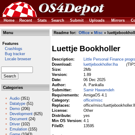
Home
Recent
Stats
Search
Submit
Uploads
Mirrors
Co
Menu
Readme for:
Office
»
Misc
» luettjebookholl
Features
Luettje Bookholler
Crashlogs
Bug tracker
Locale browser
Description:
Little Personal Finance prog
Download:
luettjebookholler.lha
(TIPS
Size:
2Mb
Version:
1.89
Date:
06 Dec 2025
Author:
A. Pankalla
Categories
Submitter:
Samir Hawamdeh
Requirements:
AmigaOS 4.1
Audio
(351)
Category:
office/misc
Datatype
(51)
Replaces:
office/misc/luettjebookholler.l
Demo
(206)
License:
Other
Development
(625)
Distribute:
yes
Document
(24)
Min OS Version:
4.1
Driver
(102)
FileID:
13595
Emulation
(155)
Game
(1043)