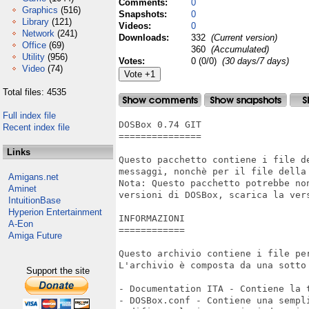
Comments:
0
Graphics
(516)
Snapshots:
0
Library
(121)
Videos:
0
Network
(241)
Downloads:
332
(Current version)
Office
(69)
360
(Accumulated)
Utility
(956)
Votes:
0 (0/0)
(30 days/7 days)
Video
(74)
Total files: 4535
Full index file
DOSBox 0.74 GIT

Recent index file
===============

Links
Questo pacchetto contiene i file d
messaggi, nonchè per il file della 
Amigans.net
Nota: Questo pacchetto potrebbe no
Aminet
versioni di DOSBox, scarica la vers
IntuitionBase
Hyperion Entertainment
INFORMAZIONI

A-Eon
============

Amiga Future
Questo archivio contiene i file pe
L'archivio è composta da una sotto 
Support the site
- Documentation ITA - Contiene la t
- DOSBox.conf - Contiene una sempl