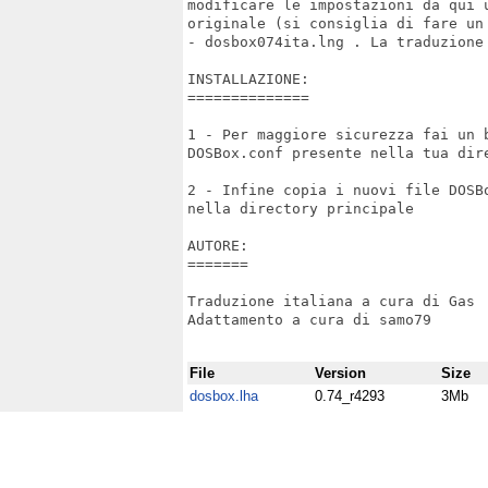
modificare le impostazioni da qui 
originale (si consiglia di fare un 
- dosbox074ita.lng . La traduzione 
INSTALLAZIONE:

==============

1 - Per maggiore sicurezza fai un 
DOSBox.conf presente nella tua dire
2 - Infine copia i nuovi file DOSB
nella directory principale

AUTORE:

=======

Traduzione italiana a cura di Gas

Adattamento a cura di samo79

File
Version
Size
dosbox.lha
0.74_r4293
3Mb