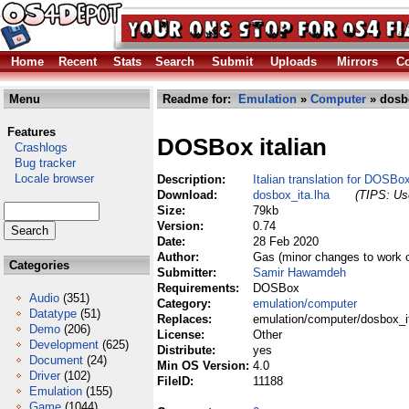
Home
Recent
Stats
Search
Submit
Uploads
Mirrors
Co
Menu
Readme for:
Emulation
»
Computer
» dosbo
Features
DOSBox italian
Crashlogs
Bug tracker
Locale browser
Description:
Italian translation for DOSBo
Download:
dosbox_ita.lha
(TIPS: Use
Size:
79kb
Version:
0.74
Date:
28 Feb 2020
Author:
Gas (minor changes to work
Categories
Submitter:
Samir Hawamdeh
Requirements:
DOSBox
Audio
(351)
Category:
emulation/computer
Datatype
(51)
Replaces:
emulation/computer/dosbox_i
Demo
(206)
License:
Other
Development
(625)
Distribute:
yes
Document
(24)
Min OS Version:
4.0
Driver
(102)
FileID:
11188
Emulation
(155)
Game
(1044)